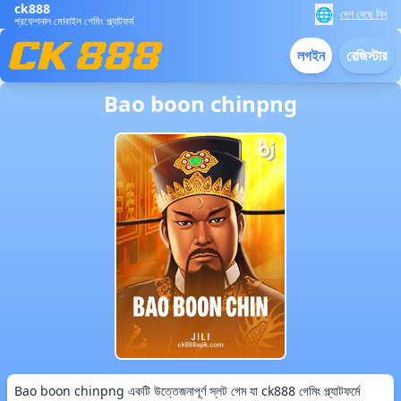
ck888
🌐
দেশ বেছে নিন
প্রফেশনাল মোবাইল গেমিং প্ল্যাটফর্ম
লগইন
রেজিস্টার
Bao boon chinpng
Bao boon chinpng একটি উত্তেজনাপূর্ণ স্লট গেম যা ck888 গেমিং প্ল্যাটফর্মে